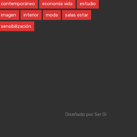
contemporáneo
economía vida
estudio
imagen
interior
moda
salas estar
sensibilización
Diseñado por
Ser Gi