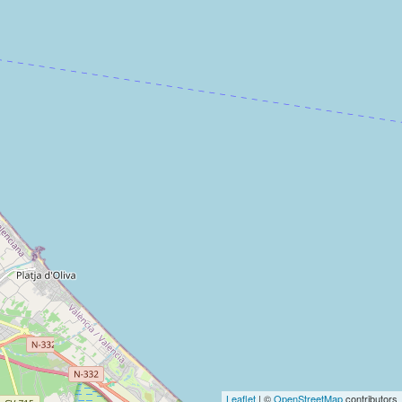
Leaflet
| ©
OpenStreetMap
contributors