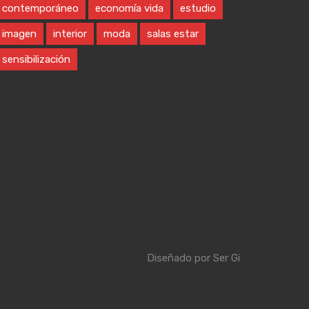
contemporáneo
economía vida
estudio
imagen
interior
moda
salas estar
sensibilización
Diseñado por
Ser Gi