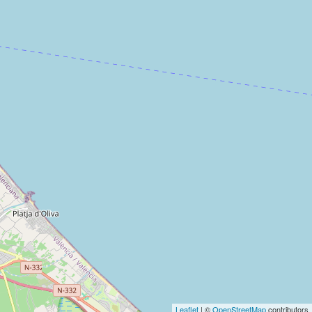
Leaflet
| ©
OpenStreetMap
contributors