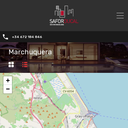
+34 672 184 846
Marchuquera
+
−