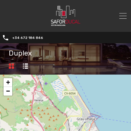
+34 672 184 846
Duplex
+
−